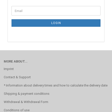
CONTINUE
Email
TO
NEWSLETTER
SUBSCRIPTION
LOGIN
PAGE
MORE ABOUT...
Imprint
Contact & Support
* Information about delivery times and how to calculate the delivery date
Shipping & payment conditions
Withdrawal & Withdrawal Form
Conditions of use