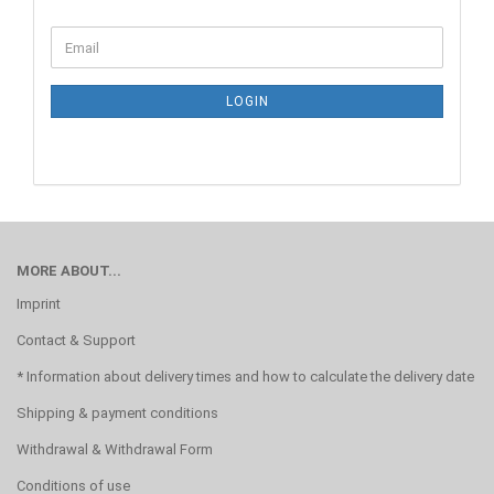
CONTINUE
Email
TO
NEWSLETTER
SUBSCRIPTION
LOGIN
PAGE
MORE ABOUT...
Imprint
Contact & Support
* Information about delivery times and how to calculate the delivery date
Shipping & payment conditions
Withdrawal & Withdrawal Form
Conditions of use