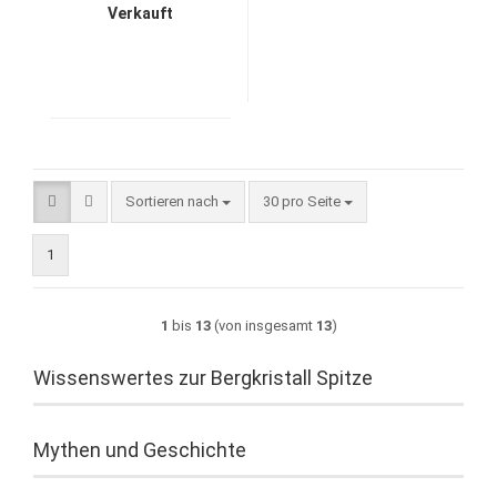
Verkauft
Sortieren nach
pro Seite
Sortieren nach
30 pro Seite
1
1
bis
13
(von insgesamt
13
)
Wissenswertes zur Bergkristall Spitze
Mythen und Geschichte