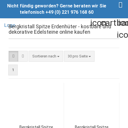
Nicht fündig geworden? Gerne beraten wir Sie
telefonisch +49 (0) 221 976 168 60
Bergkristall Spitze Erdenhüter - kostbare und
dekorative Edelsteine online kaufen
Sortieren nach
pro Seite
Sortieren nach
30 pro Seite
1
Bergkristall Spitze
Bergkristall Spitze