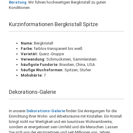
Beratung
. Wir führen hochwertigen Bergkristall zu guten
Konditionen.
Kurzinformationen Bergkristall Spitze
Name:
Bergkristall
Farbe:
farblos-transparent bis weiß
Varietät:
Quarz -Gruppe
Verwendung:
Schmuckstein, Sammlerstein
häufigste Fundorte:
Brasilien, China, USA
häufige Wuchsformen:
Spitzen, Stufen
Mohshärte:
7
Dekorations-Galerie
In unserer
Dekorations-Galerie
finden Sie Anregungen für die
Einrichtung Ihrer Wohn- und Arbeitsräume mit Kristallen. Ein Kristall
bringt nicht nur Wertigkeit und ein luxuriöses Wohnambiente,
sondern er energetisiert sein Umfeld und die Menschen. Lassen
Sie sich von der einzigartigen und seit Millionen von Jahren