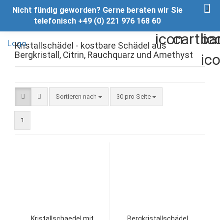
Nicht fündig geworden? Gerne beraten wir Sie
telefonisch +49 (0) 221 976 168 60
Kristallschädel - kostbare Schädel aus
Bergkristall, Citrin, Rauchquarz und Amethyst
Sortieren nach
pro Seite
Sortieren nach
30 pro Seite
1
Kristallschaedel mit
Bergkristallschädel