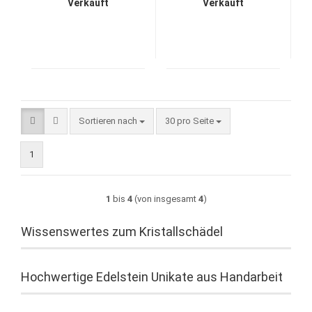
Verkauft
Verkauft
Sortieren nach
pro Seite
Sortieren nach
30 pro Seite
1
1
bis
4
(von insgesamt
4
)
Wissenswertes zum Kristallschädel
Hochwertige Edelstein Unikate aus Handarbeit