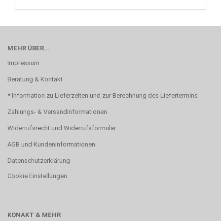
MEHR ÜBER...
Impressum
Beratung & Kontakt
* Information zu Lieferzeiten und zur Berechnung des Liefertermins
Zahlungs- & Versandinformationen
Widerrufsrecht und Widerrufsformular
AGB und Kundeninformationen
Datenschutzerklärung
Cookie Einstellungen
KONAKT & MEHR