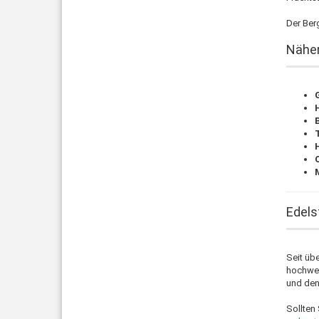
Der Berg
Näher
B
Edels
Seit übe
hochwer
und den
Sollten