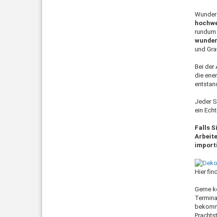
Wunders
hochwe
rundum p
wunder
und Gra
Bei der 
die ene
entstan
Jeder Sc
ein Echt
Falls S
Arbeite
import
Hier fi
Gerne kö
Termina
bekomme
Prachts