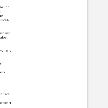
ne und
st
ren
istall-
lung und
arbeit
e von uns
e
lle.
ln nach
e dieser