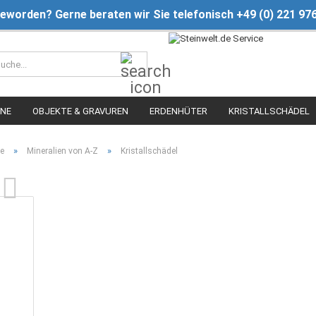
geworden? Gerne beraten wir Sie telefonisch +49 (0) 221 97
Suche...
INE
OBJEKTE & GRAVUREN
ERDENHÜTER
KRISTALLSCHÄDEL
»
»
te
Mineralien von A-Z
Kristallschädel