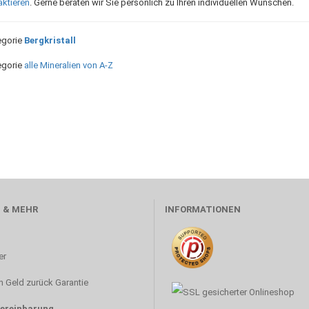
aktieren
. Gerne beraten wir Sie persönlich zu Ihren individuellen Wünschen.
egorie
Bergkristall
egorie
alle Mineralien von A-Z
 & MEHR
INFORMATIONEN
er
 Geld zurück Garantie
ereinbarung