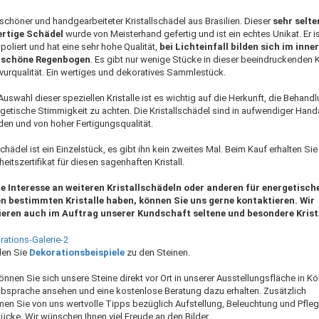
chöner und handgearbeiteter Kristallschädel aus Brasilien. Dieser
sehr selte
rtige Schädel
wurde von Meisterhand gefertig und ist ein echtes Unikat. Er i
oliert und hat eine sehr hohe Qualität,
bei Lichteinfall bilden sich im inne
schöne Regenbogen
. Es gibt nur wenige Stücke in dieser beeindruckenden Kr
vurqualität. Ein wertiges und dekoratives Sammlestück.
Auswahl dieser speziellen Kristalle ist es wichtig auf die Herkunft, die Behand
rgetische Stimmigkeit zu achten. Die Kristallschädel sind in aufwendiger Hand
den und von hoher Fertigungsqualität.
hädel ist ein Einzelstück, es gibt ihn kein zweites Mal. Beim Kauf erhalten Si
heitszertifikat für diesen sagenhaften Kristall.
ie Interesse an weiteren Kristallschädeln oder anderen für energetisch
n bestimmten Kristalle haben, können Sie uns gerne kontaktieren. Wir
ieren auch im Auftrag unserer Kundschaft seltene und besondere Krista
nden Sie
Dekorationsbeispiele
zu den Steinen.
nnen Sie sich unsere Steine direkt vor Ort in unserer Ausstellungsfläche in Kö
bsprache ansehen und eine kostenlose Beratung dazu erhalten. Zusätzlich
n Sie von uns wertvolle Tipps bezüglich Aufstellung, Beleuchtung und Pfleg
tücke. Wir wünschen Ihnen viel Freude an den Bilder.