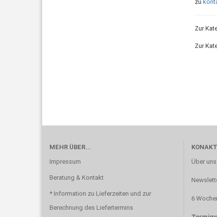
zu
kont
Zur Kat
Zur Kat
MEHR ÜBER...
KONAKT
Impressum
Über uns
Beratung & Kontakt
Newslett
* Information zu Lieferzeiten und zur
6 Wochen
Berechnung des Liefertermins
Terminv