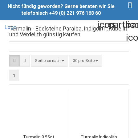
Nicht fündig geworden? Gerne beraten wir Sie
telefonisch +49 (0) 221 976 168 60
Turmalin - Edelsteine Paraiba, Indigolith, Rubellit
und Verdelith günstig kaufen
Sortieren nach
pro Seite
Sortieren nach
30 pro Seite
1
Turmalin 9,55ct.
Turmalin Indigolith