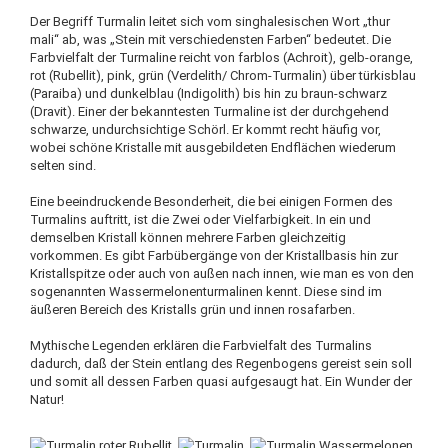
Der Begriff Turmalin leitet sich vom singhalesischen Wort „thur
mali“ ab, was „Stein mit verschiedensten Farben“ bedeutet. Die
Farbvielfalt der Turmaline reicht von farblos (Achroit), gelb-orange,
rot (Rubellit), pink, grün (Verdelith/ Chrom-Turmalin) über türkisblau
(Paraiba) und dunkelblau (Indigolith) bis hin zu braun-schwarz
(Dravit). Einer der bekanntesten Turmaline ist der durchgehend
schwarze, undurchsichtige Schörl. Er kommt recht häufig vor,
wobei schöne Kristalle mit ausgebildeten Endflächen wiederum
selten sind.
Eine beeindruckende Besonderheit, die bei einigen Formen des
Turmalins auftritt, ist die Zwei oder Vielfarbigkeit. In ein und
demselben Kristall können mehrere Farben gleichzeitig
vorkommen. Es gibt Farbübergänge von der Kristallbasis hin zur
Kristallspitze oder auch von außen nach innen, wie man es von den
sogenannten Wassermelonenturmalinen kennt. Diese sind im
äußeren Bereich des Kristalls grün und innen rosafarben.
Mythische Legenden erklären die Farbvielfalt des Turmalins
dadurch, daß der Stein entlang des Regenbogens gereist sein soll
und somit all dessen Farben quasi aufgesaugt hat. Ein Wunder der
Natur!