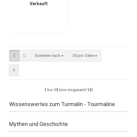
Verkauft
Sortieren nach
pro Seite
Sortieren nach
30 pro Seite
1
1
bis
13
(von insgesamt
13
)
Wissenswertes zum Turmalin - Tourmaline
Mythen und Geschichte