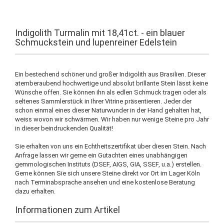
Indigolith Turmalin mit 18,41ct. - ein blauer
Schmuckstein und lupenreiner Edelstein
Ein bestechend schöner und großer Indigolith aus Brasilien. Dieser
atemberaubend hochwertige und absolut brillante Stein lässt keine
Wünsche offen. Sie können ihn als edlen Schmuck tragen oder als
seltenes Sammlerstück in Ihrer Vitrine präsentieren. Jeder der
schon einmal eines dieser Naturwunder in der Hand gehalten hat,
weiss wovon wir schwärmen. Wir haben nur wenige Steine pro Jahr
in dieser beindruckenden Qualität!
Sie erhalten von uns ein Echtheitszertifikat über diesen Stein. Nach
Anfrage lassen wir gerne ein Gutachten eines unabhängigen
gemmologischen Instituts (DSEF, AIGS, GIA, SSEF, u.a.) erstellen.
Gerne können Sie sich unsere Steine direkt vor Ort im Lager Köln
nach Terminabsprache ansehen und eine kostenlose Beratung
dazu erhalten.
Informationen zum Artikel