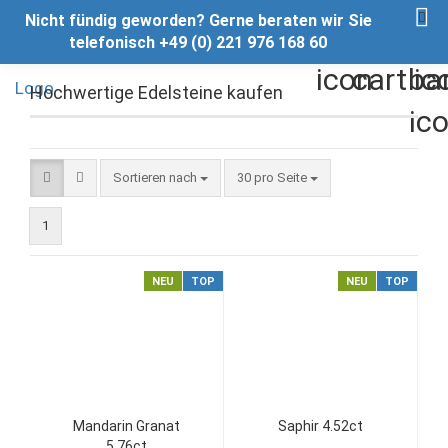
Nicht fündig geworden? Gerne beraten wir Sie
telefonisch +49 (0) 221 976 168 60
Hochwertige Edelsteine kaufen
Sortieren nach
pro Seite
Sortieren nach
30 pro Seite
1
NEU
TOP
NEU
TOP
Mandarin Granat
Saphir 4.52ct
5.76ct