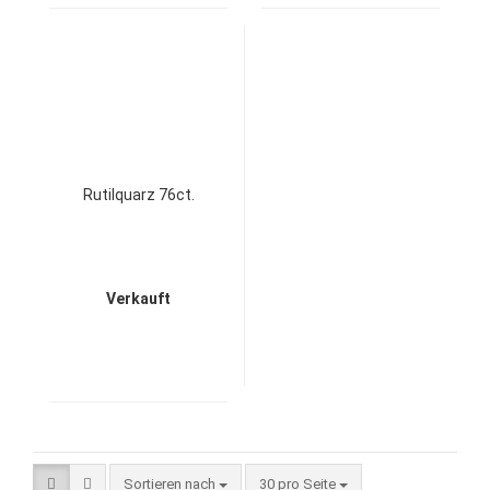
Rutilquarz 76ct.
Verkauft
Sortieren nach
pro Seite
Sortieren nach
30 pro Seite