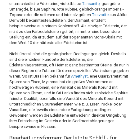
unterschiedliche Edelsteine, violettblaue
Tansanite
, grasgrüne
Smaragde, blaue Saphire, rote Rubine, gelblich-orange Imperial-
Topase oder die seltenen und intensiv grünen
Tsavorite
aus Afrika.
Der wohl bekannteste Edelstein, der Diamant, entsteht
beispielsweise aus reinem Kohlenstoff. Als einziger Edelstein, der
nicht zu den Farbedelsteinen gehört, nimmt er eine besondere
Stellung ein, da er zudem auf der sogenannten Mohs-Skala mit
dem Wert 10 der härteste aller Edelsteine ist.
Nicht überall sind die geologischen Bedingungen gleich. Deshalb
sind die einzelnen Fundorte der Edelsteine, die
Edelsteinlagerstätten, oft Heimat ganz bestimmter Steine, da nur in
dieser Region die Zutaten für deren spezielles Wachstum gegeben
waren. So ist Brasilien bekannt für
Amethyst
, eine Quarzvarietät mit
Spuren von Eisen, Myanmar hat ein großes Vorkommen an
hochwertigen Rubinen, eine Varietät des Minerals Korund mit
Spuren von Chrom, und in Sri Lanka finden sich zahlreiche Saphire
feinster Qualität, ebenfalls eine Varietät des Minerals Korund mit
unterschiedlichen Spurenelementen wie z. B. Eisen, Nickel oder
Vanadium, die jeweils eine andere Farbgebung bedingen.
Gewonnen werden die Edelsteine entweder in direkter Umgebung
ihrer Entstehung im Gestein oder in Sedimentablagerungen
beispielsweise in Flüssen.
Bearbeitungsformen: Der letzte Schliff - für