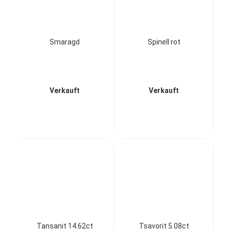
Smaragd
Spinell rot
Verkauft
Verkauft
Tansanit 14.62ct
Tsavorit 5.08ct