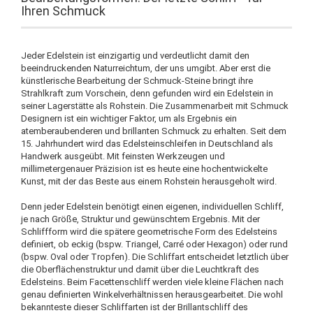
Ihren Schmuck
Jeder Edelstein ist einzigartig und verdeutlicht damit den
beeindruckenden Naturreichtum, der uns umgibt. Aber erst die
künstlerische Bearbeitung der Schmuck-Steine bringt ihre
Strahlkraft zum Vorschein, denn gefunden wird ein Edelstein in
seiner Lagerstätte als Rohstein. Die Zusammenarbeit mit Schmuck
Designern ist ein wichtiger Faktor, um als Ergebnis ein
atemberaubenderen und brillanten Schmuck zu erhalten. Seit dem
15. Jahrhundert wird das Edelsteinschleifen in Deutschland als
Handwerk ausgeübt. Mit feinsten Werkzeugen und
millimetergenauer Präzision ist es heute eine hochentwickelte
Kunst, mit der das Beste aus einem Rohstein herausgeholt wird.
Denn jeder Edelstein benötigt einen eigenen, individuellen Schliff,
je nach Größe, Struktur und gewünschtem Ergebnis. Mit der
Schliffform wird die spätere geometrische Form des Edelsteins
definiert, ob eckig (bspw. Triangel, Carré oder Hexagon) oder rund
(bspw. Oval oder Tropfen). Die Schliffart entscheidet letztlich über
die Oberflächenstruktur und damit über die Leuchtkraft des
Edelsteins. Beim Facettenschliff werden viele kleine Flächen nach
genau definierten Winkelverhältnissen herausgearbeitet. Die wohl
bekannteste dieser Schliffarten ist der Brillantschliff des