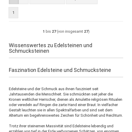
1
1
bis
27
(von insgesamt
27
)
Wissenswertes zu Edelsteinen und
Schmucksteinen
Faszination Edelsteine und Schmucksteine
Edelsteine und der Schmuck aus ihnen fasziniert seit
Jahrtausenden die Menschheit. Sie schmückten seit jeher die
Kronen weltlicher Herrscher, dienen als Amulette religiösen Ritualen
oder veredeln auf Ringen die zarte Hand einer Braut. In vielfacher
Gestalt leuchten sie in allen Spektralfarben und sind seit dem
Altertum ein begehrenswertes Zeichen für Schönheit und Reichtum.
Trotz ihrer steinernen Massivität sind Edelsteine lebendig und
erzählen von tief in der Erde verborgenen Schätzen, von enormen