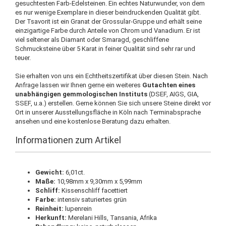
gesuchtesten Farb-Edelsteinen. Ein echtes Naturwunder, von dem
es nur wenige Exemplare in dieser beindruckenden Qualität gibt.
Der Tsavorit ist ein Granat der Grossular-Gruppe und erhält seine
einzigartige Farbe durch Anteile von Chrom und Vanadium. Er ist
viel seltener als Diamant oder Smaragd, geschliffene
Schmucksteine über 5 Karat in feiner Qualität sind sehr rar und
teuer.
Sie erhalten von uns ein Echtheitszertifikat über diesen Stein. Nach
Anfrage lassen wir Ihnen gerne ein weiteres
Gutachten eines
unabhängigen gemmologischen Instituts
(DSEF, AIGS, GIA,
SSEF, u.a.) erstellen. Gerne können Sie sich unsere Steine direkt vor
Ort in unserer Ausstellungsfläche in Köln nach Terminabsprache
ansehen und eine kostenlose Beratung dazu erhalten.
Informationen zum Artikel
Gewicht:
6,01ct.
Maße:
10,98mm x 9,30mm x 5,99mm
Schliff:
Kissenschliff facettiert
Farbe:
intensiv saturiertes grün
Reinheit:
lupenrein
Herkunft:
Merelani Hills, Tansania, Afrika