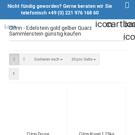
Nicht fündig geworden? Gerne beraten wir Sie
telefonisch +49 (0) 221 976 168 60
Citrin - Edelstein gold gelber Quarz
Sammlerstein günstig kaufen
Sortieren nach
pro Seite
Sortieren nach
30 pro Seite
1
Citrin Druse
Citrin Kugel 1.23kg