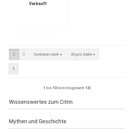
Verkauft
Sortieren nach
pro Seite
Sortieren nach
30 pro Seite
1
1
bis
13
(von insgesamt
13
)
Wissenswertes zum Citrin
Mythen und Geschichte