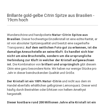
Brillante gold-gelbe Citrin Spitze aus Brasilien -
19cm hoch
Wunderschöne und handpolierte
Natur-Citrin Spitze aus
Brasilien
. Dieser hochwertige Einzelkristall ist eine echte Rarität, er
ist von absoluter Spitzenqualität und besitzt eine sagenhafte
Transparenz.
Auf dem seitlichen Foto gut zu erkennen, ist die
damalige Anwuchstelle an seine Kluft. Es handlet sich hier
nicht um eine Bruchstelle, sondern um die ursprungliche
Verbindung zur Kluft in welcher der Kristall aufgewachsen
ist.
Die Kombination von
brillant und ursprünglich
gibt diesem
Citrin eine ganz besondere Note. Wir haben nur wenige Stücke pro
Jahr in dieser beindruckenden Qualität und Größe.
Der Kristall ist ein 100% Natur-Citrin
und nicht aus dem im
Handel ebenfalls erhältlichen gelbgrünen Lemonquarz. Dieser wird
häufig durch Bestrahlen oder Erhitzen von hellem Amethyst
hergestellt.
Dieser kostbare rund 200 Millionen Jahre alte Kristall ist ein