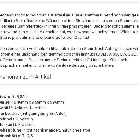
techend schöner Indigolith aus Brasilien. Dieser atemberaubend hochwertige 
 brillante Stein lässt keine Wünsche offen. Sie können ihn als edlen Schmuck 
 seltenes Sammlerstück in Ihrer Vitrine präsentieren. Jeder der schon einmal 
Naturwunder in der Hand gehalten hat, weiss wovon wir schwärmen. Wir haben
Steine pro Jahr in dieser beindruckenden Qualität!
lten von uns ein Echtheitszertifikat über diesen Stein. Nach Anfrage lassen wir
achten eines unabhängigen gemmologischen Instituts (DSEF, AIGS, GIA, SSEF, 
n. Gerne können Sie sich unsere Steine direkt vor Ort im Lager Köln nach
bsprache ansehen und eine kostenlose Beratung dazu erhalten.
mationen zum Artikel
Gewicht:
9,55ct.
Maße:
16,48mm x 9,58mm x 5,96mm
Schliff:
Achteck facettiert
Farbe:
blau (mit geringem grün Anteil)
Reinheit:
lupenrein
Herkunft:
Brasilien
Behandlung:
nicht nachbehandelt, natürliche Farbe
Mohshärte:
7 - 7,5