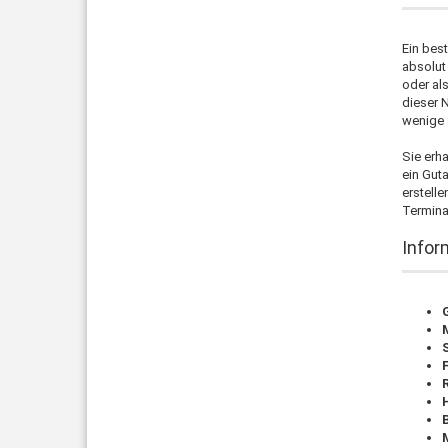
Ein bes
absolut
oder als
dieser 
wenige 
Sie erha
ein Gut
erstelle
Termina
Infor