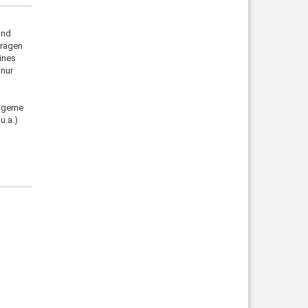
und
tragen
eines
 nur
 gerne
u.a.)