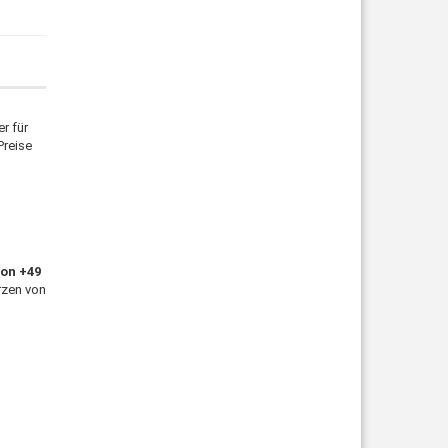
r für
Preise
fon +49
rzen von