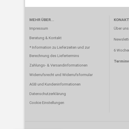
MEHR ÜBER...
KONAKT
Impressum
Über uns
Beratung & Kontakt
Newslett
* Information zu Lieferzeiten und zur
6 Wochen
Berechnung des Liefertermins
Terminv
Zahlungs- & Versandinformationen
Widerrufsrecht und Widerrufsformular
AGB und Kundeninformationen
Datenschutzerklärung
Cookie Einstellungen