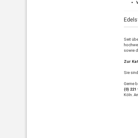
Edels
Seit übe
hochwer
sowie d
Zur Kat
Sie sin
Gerne b
(0) 221
Köln. A