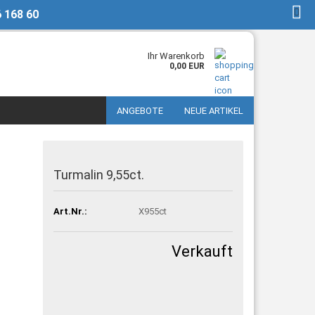
6 168 60
DE
Kundenlogin
Ihr Warenkorb
0,00 EUR
ANGEBOTE
NEUE ARTIKEL
Turmalin 9,55ct.
Art.Nr.:
X955ct
Verkauft