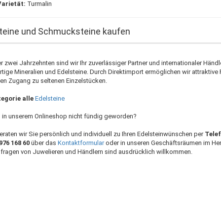
Varietät:
Turmalin
teine und Schmucksteine kaufen
r zwei Jahrzehnten sind wir Ihr zuverlässiger Partner und internationaler Händle
tige Mineralien und Edelsteine. Durch Direktimport ermöglichen wir attraktive 
en Zugang zu seltenen Einzelstücken.
egorie alle
Edelsteine
d in unserem Onlineshop nicht fündig geworden?
eraten wir Sie persönlich und individuell zu Ihren Edelsteinwünschen per
Tele
 976 168 60
über das
Kontaktformular
oder in unseren Geschäftsräumen im He
nfragen von Juwelieren und Händlern sind ausdrücklich willkommen.