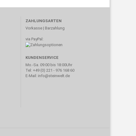
ZAHLUNGSARTEN
Vorkasse | Barzahlung
via PayPal:
KUNDENSERVICE
Mo.-Sa. 09:00 bis 18:00Uhr
Tel: +49 (0) 221 - 976 168 60
E-Mail: info@steinwelt.de