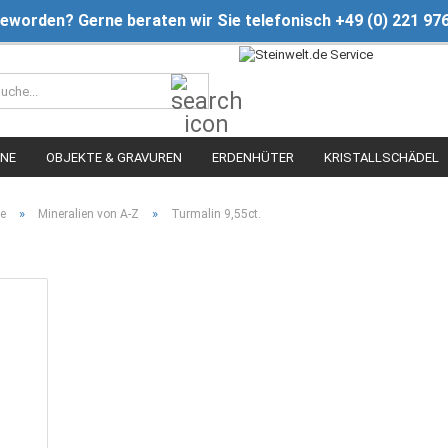
geworden? Gerne beraten wir Sie telefonisch +49 (0) 221 97
Suche...
INE
OBJEKTE & GRAVUREN
ERDENHÜTER
KRISTALLSCHÄDEL
»
»
te
Mineralien von A-Z
Turmalin 9,55ct.