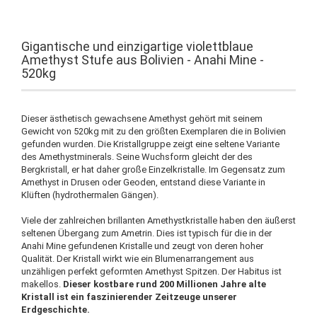
Gigantische und einzigartige violettblaue
Amethyst Stufe aus Bolivien - Anahi Mine -
520kg
Dieser ästhetisch gewachsene Amethyst gehört mit seinem
Gewicht von 520kg mit zu den größten Exemplaren die in Bolivien
gefunden wurden. Die Kristallgruppe zeigt eine seltene Variante
des Amethystminerals. Seine Wuchsform gleicht der des
Bergkristall, er hat daher große Einzelkristalle. Im Gegensatz zum
Amethyst in Drusen oder Geoden, entstand diese Variante in
Klüften (hydrothermalen Gängen).
Viele der zahlreichen brillanten Amethystkristalle haben den äußerst
seltenen Übergang zum Ametrin. Dies ist typisch für die in der
Anahi Mine gefundenen Kristalle und zeugt von deren hoher
Qualität. Der Kristall wirkt wie ein Blumenarrangement aus
unzähligen perfekt geformten Amethyst Spitzen. Der Habitus ist
makellos.
Dieser kostbare rund 200 Millionen Jahre alte
Kristall ist ein faszinierender Zeitzeuge unserer
Erdgeschichte.