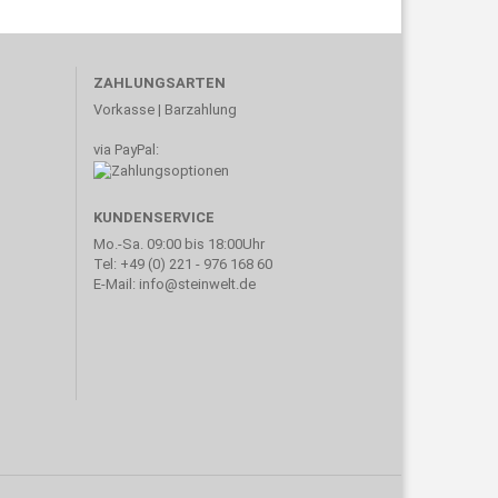
ZAHLUNGSARTEN
Vorkasse | Barzahlung
via PayPal:
KUNDENSERVICE
Mo.-Sa. 09:00 bis 18:00Uhr
Tel: +49 (0) 221 - 976 168 60
E-Mail: info@steinwelt.de