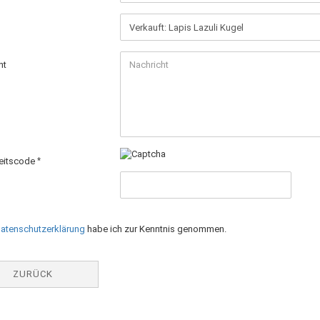
ht
eitscode
SCHUTZBESTIMMUNGEN
atenschutzerklärung
habe ich zur Kenntnis genommen.
ZURÜCK