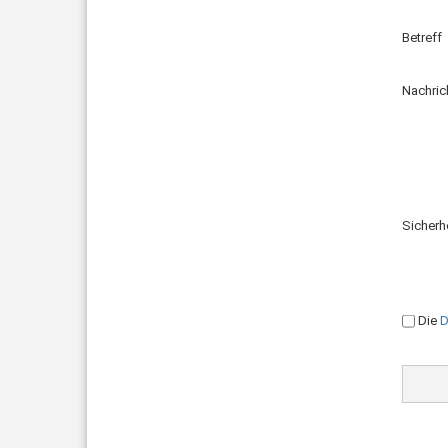
Betreff
Nachric
Sicherh
DATEN
Die
D