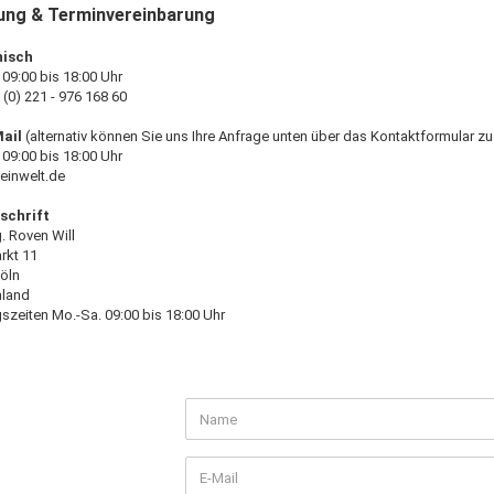
ung & Terminvereinbarung
nisch
 09:00 bis 18:00 Uhr
 (0) 221 - 976 168 60
Mail
(alternativ können Sie uns Ihre Anfrage unten über das Kontaktformular z
 09:00 bis 18:00 Uhr
einwelt.de
schrift
g. Roven Will
rkt 11
öln
hland
szeiten Mo.-Sa. 09:00 bis 18:00 Uhr
UNG
KT