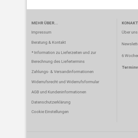
MEHR ÜBER...
KONAKT
Impressum
Über uns
Beratung & Kontakt
Newslett
* Information zu Lieferzeiten und zur
6 Wochen
Berechnung des Liefertermins
Terminv
Zahlungs- & Versandinformationen
Widerrufsrecht und Widerrufsformular
AGB und Kundeninformationen
Datenschutzerklärung
Cookie Einstellungen