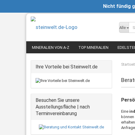
Nicht fündig 
Alle
MINERALIEN VON A-Z
TOP MINERALIEN
EDELSTE
Startsei
Ihre Vorteile bei Steinwelt.de
Berat
Persö
Besuchen Sie unsere
Ausstellungsfläche | nach
Eine
in
Terminvereinbarung
können 
erhalten
Anfrage