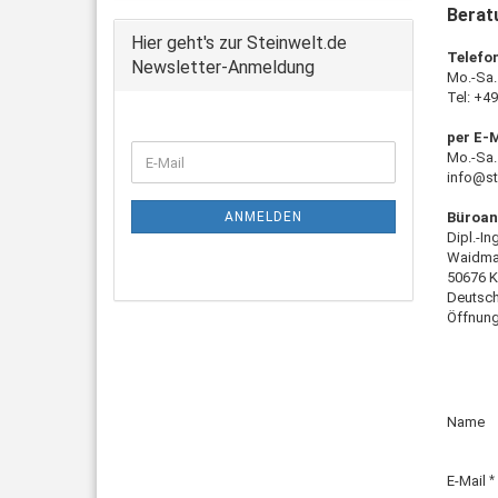
Berat
Hier geht's zur Steinwelt.de
Telefo
Newsletter-Anmeldung
Mo.-Sa.
Tel: +49
per E-
WEITER
Mo.-Sa.
E-
ZUR
info@st
Mail
NEWSLETTER-
ANMELDUNG
Büroan
ANMELDEN
Dipl.-In
Waidma
50676 K
Deutsc
Öffnung
BERAT
Name
&
KONTA
E-Mail