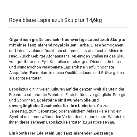
Royalblaue Lapislazuli Skulptur 14,6kg
Gigantisch große und sehr hochwertige Lapislazuli Skulptur
mit einer faszinierend royalblauen Farbe.
Diese homogenen
und intensiv-blauen Qualitäten stammen aus den besten Minen im
Hindukusch Gebirge Afghanistans. An einigen Stellen ist das Blau
von goldfarbenen Pyrit Kristallen durchzogen. Dieser ästhetisch
und wunderschön verarbeitete Lapisrohstein erfüllt höchste
Ansprüche. Exemplare in dieser Qualitätsklasse und Größe gelten
als echte Raritäten.
Lapislazuli gilt in vielen Kulturen auf der ganzen Welt als Stein der
Freundschaft und der Wahrheit. Er steht für unvergängliche Energie
und Schönheit.
Edelsteine sind wundervolle und
unvergängliche Geschenke für Ihre Liebsten.
Ob zum
Jahrestag, zum Geburtstag oder ähnlichem Anlass - sie sind ein
Symbol der immerwährenden Verbundenheit und Liebe. Wir bieten
Ihnen diese seltenen Lapislazuli Raritäten zu Bestpreisen an.
Ein kostbarer Edelstein und faszinierender Zeitzeuge