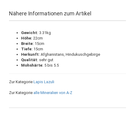
Nähere Informationen zum Artikel
Gewicht:
3.31kg
Höhe:
22cm
Breite:
15cm
Tiefe:
15cm
Herkunft:
Afghanistans, Hindukuschgebirge
Qualität:
sehr gut
Mohshärte:
5 bis 5.5
Zur Kategorie
Lapis Lazuli
Zur Kategorie
alle Mineralien von A-Z