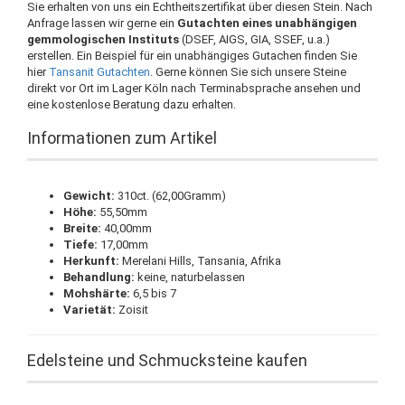
Sie erhalten von uns ein Echtheitszertifikat über diesen Stein. Nach
Anfrage lassen wir gerne ein
Gutachten eines unabhängigen
gemmologischen Instituts
(DSEF, AIGS, GIA, SSEF, u.a.)
erstellen. Ein Beispiel für ein unabhängiges Gutachen finden Sie
hier
Tansanit Gutachten
. Gerne können Sie sich unsere Steine
direkt vor Ort im Lager Köln nach Terminabsprache ansehen und
eine kostenlose Beratung dazu erhalten.
Informationen zum Artikel
Gewicht:
310ct. (62,00Gramm)
Höhe:
55,50mm
Breite:
40,00mm
Tiefe:
17,00mm
Herkunft:
Merelani Hills, Tansania, Afrika
Behandlung:
keine, naturbelassen
Mohshärte:
6,5 bis 7
Varietät:
Zoisit
Edelsteine und Schmucksteine kaufen