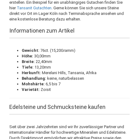
erstellen. Ein Beispiel für ein unabhängiges Gutachen finden Sie
hier
Tansanit Gutachten
. Gerne können Sie sich unsere Steine
direkt vor Ort im Lager Köln nach Terminabsprache ansehen und
eine kostenlose Beratung dazu erhalten.
Informationen zum Artikel
Gewicht:
76ct. (15,20Gramm)
Höhe:
30,00mm
Breite:
22,40mm
Tiefe:
13,20mm
Herkunft:
Merelani Hills, Tansania, Afrika
Behandlung:
keine, naturbelassen
Mohshärte:
6,5 bis 7
Varietät:
Zoisit
Edelsteine und Schmucksteine kaufen
Seit über zwei Jahrzehnten sind wir Ihr zuverlässiger Partner und
internationaler Händler für hochwertige Mineralien und Edelsteine.
Durch Direktimport ermöglichen wir attraktive Preise sowie den