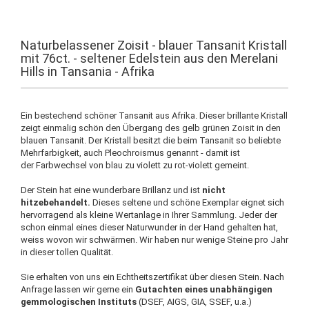
Naturbelassener Zoisit - blauer Tansanit Kristall
mit 76ct. - seltener Edelstein aus den Merelani
Hills in Tansania - Afrika
Ein bestechend schöner Tansanit aus Afrika. Dieser brillante Kristall
zeigt einmalig schön den Übergang des gelb grünen Zoisit in den
blauen Tansanit. Der Kristall besitzt die beim Tansanit so beliebte
Mehrfarbigkeit, auch Pleochroismus genannt - damit ist
der Farbwechsel von blau zu violett zu rot-violett gemeint.
Der Stein hat eine wunderbare Brillanz und ist
nicht
hitzebehandelt.
Dieses seltene und schöne Exemplar eignet sich
hervorragend als kleine Wertanlage in Ihrer Sammlung. Jeder der
schon einmal eines dieser Naturwunder in der Hand gehalten hat,
weiss wovon wir schwärmen. Wir haben nur wenige Steine pro Jahr
in dieser tollen Qualität.
Sie erhalten von uns ein Echtheitszertifikat über diesen Stein. Nach
Anfrage lassen wir gerne ein
Gutachten eines unabhängigen
gemmologischen Instituts
(DSEF, AIGS, GIA, SSEF, u.a.)