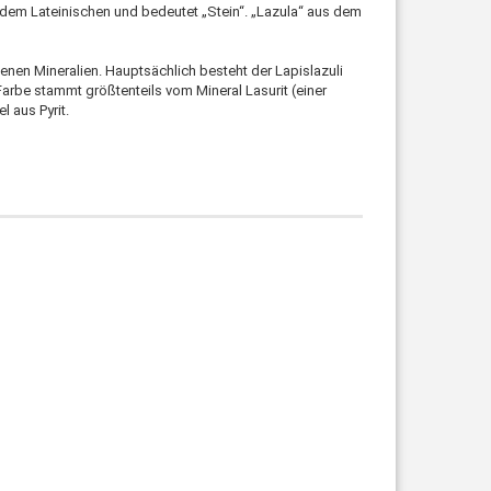
em Lateinischen und bedeutet „Stein“. „Lazula“ aus dem
denen Mineralien. Hauptsächlich besteht der Lapislazuli
 Farbe stammt größtenteils vom Mineral Lasurit (einer
 aus Pyrit.