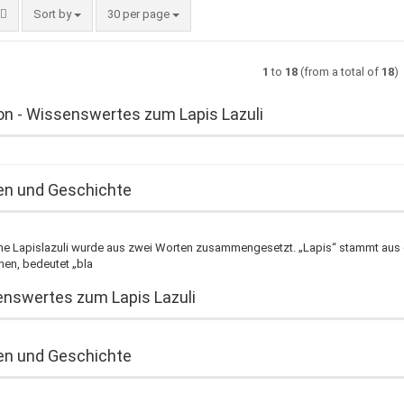
Sort by
per page
Sort by
30 per page
1
to
18
(from a total of
18
)
on - Wissenswertes zum Lapis Lazuli
n und Geschichte
e Lapislazuli wurde aus zwei Worten zusammengesetzt. „Lapis“ stammt aus d
hen, bedeutet „bla
nswertes zum Lapis Lazuli
n und Geschichte