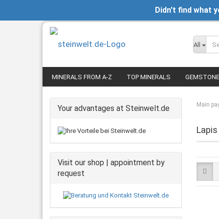
Didn't find what 
All
MINERALS FROM A-Z
TOP MINERALS
GEMSTON
Main pa
Your advantages at Steinwelt.de
Lapis
Visit our shop | appointment by
request