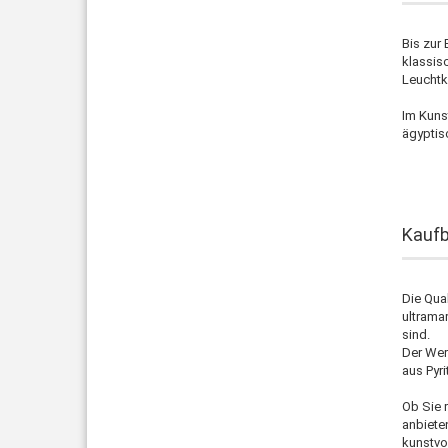
Bis zur
klassis
Leuchtk
Im Kuns
ägyptis
Kaufb
Die Qual
ultrama
sind.
Der Wer
aus Pyr
Ob Sie 
anbiete
kunstvo