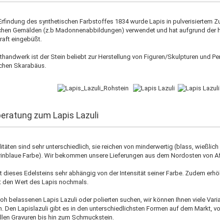
 Erfindung des synthetischen Farbstoffes 1834 wurde Lapis in pulverisiertem Zu
chen Gemälden (z.b Madonnenabbildungen) verwendet und hat aufgrund der ho
raft eingebüßt.
thandwerk ist der Stein beliebt zur Herstellung von Figuren/Skulpturen und P
chen Skarabäus.
eratung zum Lapis Lazuli
itäten sind sehr unterschiedlich, sie reichen von minderwertig (blass, wießlich
rinblaue Farbe). Wir bekommen unsere Lieferungen aus dem Nordosten von Afg
t dieses Edelsteins sehr abhängig von der Intensität seiner Farbe. Zudem erh
it den Wert des Lapis nochmals.
roh belassenen Lapis Lazuli oder polierten suchen, wir können Ihnen viele Var
n. Den Lapislazuli gibt es in den unterschiedlichsten Formen auf dem Markt, v
llen Gravuren bis hin zum Schmuckstein.