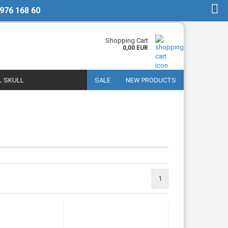
 976 168 60
EN
Login
Shopping Cart
0,00 EUR
L SKULL
SALE
NEW PRODUCTS
1