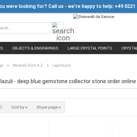
you were looking for? Call us - we’re happy to help: +49 0221
Search...
ES
OBJECTS & ENGRAVINGS
LARGE CRYSTAL POINTS
CRYSTA
»
»
ge
Minerals from A-Z
Lapislazuli
 lazuli - deep blue gemstone collector stone order online
Sort by
per page
Sort by
30 per page