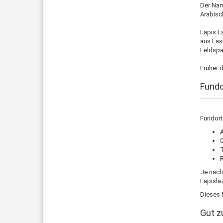
Der Nam
Arabisc
Lapis L
aus Lasu
Feldspa
Früher d
Fund
Fundort
C
Je nach 
Lapisla
Dieses M
Gut z