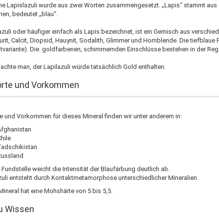
e Lapislazuli wurde aus zwei Worten zusammengesetzt. „Lapis“ stammt aus d
hen, bedeutet „blau“.
azuli oder häufiger einfach als Lapis bezeichnet, ist ein Gemisch aus verschie
rit, Calcit, Diopsid, Hauynit, Sodalith, Glimmer und Hornblende. Die tiefblaue
tvariante). Die goldfarbenen, schimmernden Einschlüsse bestehen in der Regel
achte man, der Lapilazuli würde tatsächlich Gold enthalten.
orte und Vorkommen
e und Vorkommen für dieses Mineral finden wir unter anderem in:
Afghanistan
hile
Tadschikistan
Russland
Fundstelle weicht die Intensität der Blaufärbung deutlich ab.
zuli entsteht durch Kontaktmetamorphose unterschiedlicher Mineralien.
ineral hat eine Mohshärte von 5 bis 5,5.
u Wissen