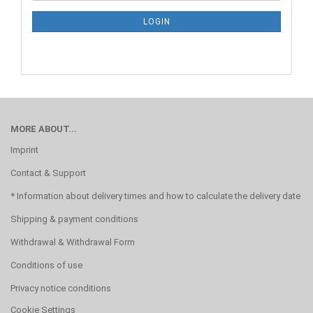
NEWSLETTER
SUBSCRIPTION
LOGIN
PAGE
MORE ABOUT...
Imprint
Contact & Support
* Information about delivery times and how to calculate the delivery date
Shipping & payment conditions
Withdrawal & Withdrawal Form
Conditions of use
Privacy notice conditions
Cookie Settings