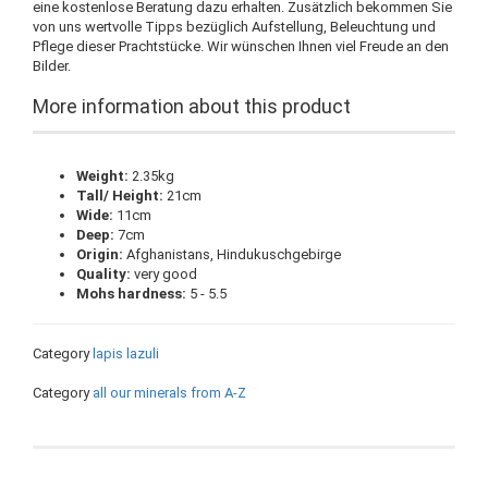
eine kostenlose Beratung dazu erhalten. Zusätzlich bekommen Sie
von uns wertvolle Tipps bezüglich Aufstellung, Beleuchtung und
Pflege dieser Prachtstücke. Wir wünschen Ihnen viel Freude an den
Bilder.
More information about this product
Weight:
2.35kg
Tall/ Height:
21cm
Wide:
11cm
Deep:
7cm
Origin:
Afghanistans, Hindukuschgebirge
Quality:
very good
Mohs hardness:
5 - 5.5
Category
lapis lazuli
Category
all our minerals from A-Z