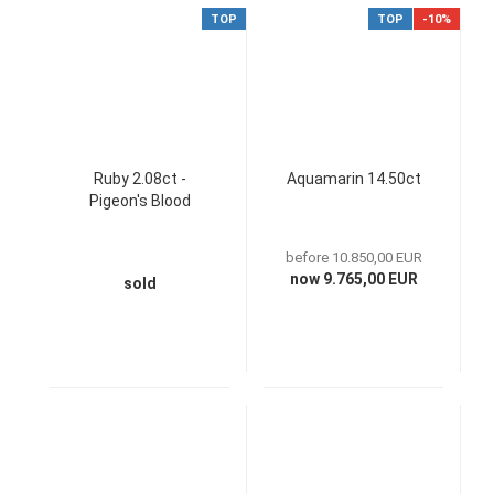
TOP
TOP
-10%
Ruby 2.08ct -
Aquamarin 14.50ct
Pigeon's Blood
before 10.850,00 EUR
now 9.765,00 EUR
sold