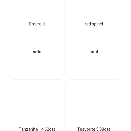
Emerald
red spinel
sold
sold
Tanzanite 14.62cts
Tsavorite 5.08cts