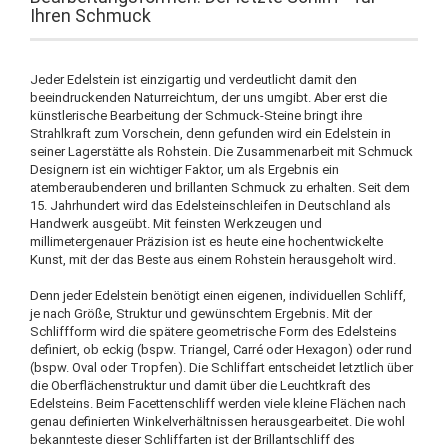
Ihren Schmuck
Jeder Edelstein ist einzigartig und verdeutlicht damit den
beeindruckenden Naturreichtum, der uns umgibt. Aber erst die
künstlerische Bearbeitung der Schmuck-Steine bringt ihre
Strahlkraft zum Vorschein, denn gefunden wird ein Edelstein in
seiner Lagerstätte als Rohstein. Die Zusammenarbeit mit Schmuck
Designern ist ein wichtiger Faktor, um als Ergebnis ein
atemberaubenderen und brillanten Schmuck zu erhalten. Seit dem
15. Jahrhundert wird das Edelsteinschleifen in Deutschland als
Handwerk ausgeübt. Mit feinsten Werkzeugen und
millimetergenauer Präzision ist es heute eine hochentwickelte
Kunst, mit der das Beste aus einem Rohstein herausgeholt wird.
Denn jeder Edelstein benötigt einen eigenen, individuellen Schliff,
je nach Größe, Struktur und gewünschtem Ergebnis. Mit der
Schliffform wird die spätere geometrische Form des Edelsteins
definiert, ob eckig (bspw. Triangel, Carré oder Hexagon) oder rund
(bspw. Oval oder Tropfen). Die Schliffart entscheidet letztlich über
die Oberflächenstruktur und damit über die Leuchtkraft des
Edelsteins. Beim Facettenschliff werden viele kleine Flächen nach
genau definierten Winkelverhältnissen herausgearbeitet. Die wohl
bekannteste dieser Schliffarten ist der Brillantschliff des