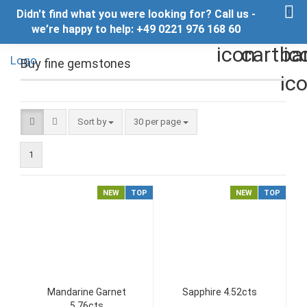
Didn't find what you were looking for? Call us -
we’re happy to help: +49 0221 976 168 60
Buy fine gemstones
Sort by
per page
Sort by
30 per page
1
NEW
TOP
NEW
TOP
Mandarine Garnet
Sapphire 4.52cts
5.76cts