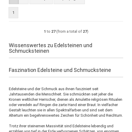
1
1
to
27
(from a total of
27
)
Wissenswertes zu Edelsteinen und
Schmucksteinen
Faszination Edelsteine und Schmucksteine
Edelsteine und der Schmuck aus ihnen fasziniert seit
Jahrtausenden die Menschheit. Sie schmückten seit jeher die
Kronen weltlicher Herrscher, dienen als Amulette religiösen Ritualen
oder veredeln auf Ringen die zarte Hand einer Braut. In vielfacher
Gestalt leuchten sie in allen Spektralfarben und sind seit dem
Altertum ein begehrenswertes Zeichen für Schönheit und Reichtum.
Trotz ihrer steinernen Massivität sind Edelsteine lebendig und
erzählen von tief in der Erde verborgenen Schätzen, von enormen