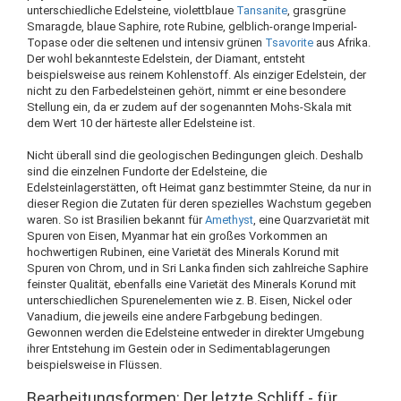
unterschiedliche Edelsteine, violettblaue
Tansanite
, grasgrüne
Smaragde, blaue Saphire, rote Rubine, gelblich-orange Imperial-
Topase oder die seltenen und intensiv grünen
Tsavorite
aus Afrika.
Der wohl bekannteste Edelstein, der Diamant, entsteht
beispielsweise aus reinem Kohlenstoff. Als einziger Edelstein, der
nicht zu den Farbedelsteinen gehört, nimmt er eine besondere
Stellung ein, da er zudem auf der sogenannten Mohs-Skala mit
dem Wert 10 der härteste aller Edelsteine ist.
Nicht überall sind die geologischen Bedingungen gleich. Deshalb
sind die einzelnen Fundorte der Edelsteine, die
Edelsteinlagerstätten, oft Heimat ganz bestimmter Steine, da nur in
dieser Region die Zutaten für deren spezielles Wachstum gegeben
waren. So ist Brasilien bekannt für
Amethyst
, eine Quarzvarietät mit
Spuren von Eisen, Myanmar hat ein großes Vorkommen an
hochwertigen Rubinen, eine Varietät des Minerals Korund mit
Spuren von Chrom, und in Sri Lanka finden sich zahlreiche Saphire
feinster Qualität, ebenfalls eine Varietät des Minerals Korund mit
unterschiedlichen Spurenelementen wie z. B. Eisen, Nickel oder
Vanadium, die jeweils eine andere Farbgebung bedingen.
Gewonnen werden die Edelsteine entweder in direkter Umgebung
ihrer Entstehung im Gestein oder in Sedimentablagerungen
beispielsweise in Flüssen.
Bearbeitungsformen: Der letzte Schliff - für