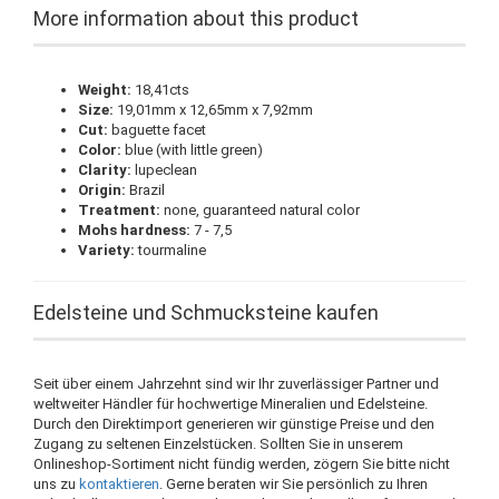
More information about this product
Weight:
18,41cts
Size:
19,01mm x 12,65mm x 7,92mm
Cut:
baguette facet
Color:
blue (with little green)
Clarity:
lupeclean
Origin:
Brazil
Treatment:
none, guaranteed natural color
Mohs hardness:
7 - 7,5
Variety:
tourmaline
Edelsteine und Schmucksteine kaufen
Seit über einem Jahrzehnt sind wir Ihr zuverlässiger Partner und
weltweiter Händler für hochwertige Mineralien und Edelsteine.
Durch den Direktimport generieren wir günstige Preise und den
Zugang zu seltenen Einzelstücken. Sollten Sie in unserem
Onlineshop-Sortiment nicht fündig werden, zögern Sie bitte nicht
uns zu
kontaktieren
. Gerne beraten wir Sie persönlich zu Ihren