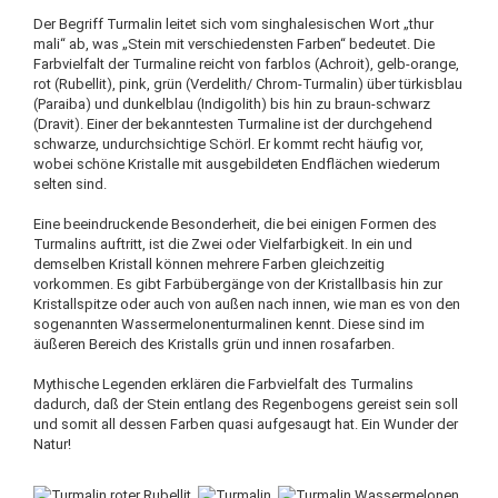
Der Begriff Turmalin leitet sich vom singhalesischen Wort „thur
mali“ ab, was „Stein mit verschiedensten Farben“ bedeutet. Die
Farbvielfalt der Turmaline reicht von farblos (Achroit), gelb-orange,
rot (Rubellit), pink, grün (Verdelith/ Chrom-Turmalin) über türkisblau
(Paraiba) und dunkelblau (Indigolith) bis hin zu braun-schwarz
(Dravit). Einer der bekanntesten Turmaline ist der durchgehend
schwarze, undurchsichtige Schörl. Er kommt recht häufig vor,
wobei schöne Kristalle mit ausgebildeten Endflächen wiederum
selten sind.
Eine beeindruckende Besonderheit, die bei einigen Formen des
Turmalins auftritt, ist die Zwei oder Vielfarbigkeit. In ein und
demselben Kristall können mehrere Farben gleichzeitig
vorkommen. Es gibt Farbübergänge von der Kristallbasis hin zur
Kristallspitze oder auch von außen nach innen, wie man es von den
sogenannten Wassermelonenturmalinen kennt. Diese sind im
äußeren Bereich des Kristalls grün und innen rosafarben.
Mythische Legenden erklären die Farbvielfalt des Turmalins
dadurch, daß der Stein entlang des Regenbogens gereist sein soll
und somit all dessen Farben quasi aufgesaugt hat. Ein Wunder der
Natur!