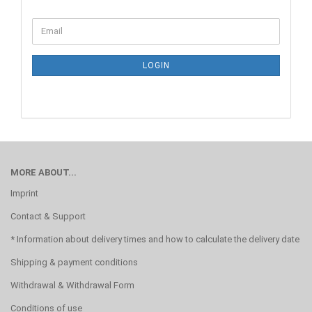
CONTINUE
Email
TO
NEWSLETTER
SUBSCRIPTION
LOGIN
PAGE
MORE ABOUT...
Imprint
Contact & Support
* Information about delivery times and how to calculate the delivery date
Shipping & payment conditions
Withdrawal & Withdrawal Form
Conditions of use