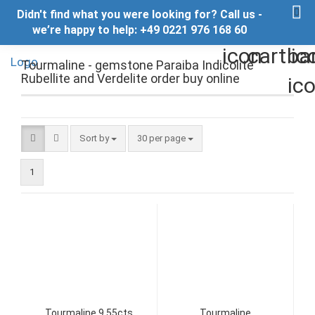
Didn't find what you were looking for? Call us -
we’re happy to help: +49 0221 976 168 60
Tourmaline - gemstone Paraiba Indicolite
Rubellite and Verdelite order buy online
Sort by
per page
Sort by
30 per page
1
Tourmaline 9,55cts
Tourmaline