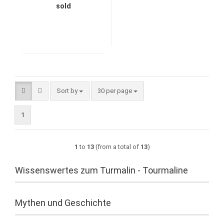
sold
Sort by
per page
Sort by
30 per page
1
1
to
13
(from a total of
13
)
Wissenswertes zum Turmalin - Tourmaline
Mythen und Geschichte