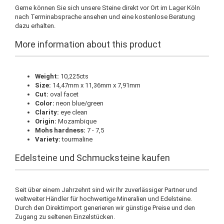
Gerne können Sie sich unsere Steine direkt vor Ort im Lager Köln
nach Terminabsprache ansehen und eine kostenlose Beratung
dazu erhalten.
More information about this product
Weight:
10,225cts
Size:
14,47mm x 11,36mm x 7,91mm
Cut:
oval facet
Color:
neon blue/green
Clarity:
eye clean
Origin:
Mozambique
Mohs hardness:
7 - 7,5
Variety:
tourmaline
Edelsteine und Schmucksteine kaufen
Seit über einem Jahrzehnt sind wir Ihr zuverlässiger Partner und
weltweiter Händler für hochwertige Mineralien und Edelsteine.
Durch den Direktimport generieren wir günstige Preise und den
Zugang zu seltenen Einzelstücken.