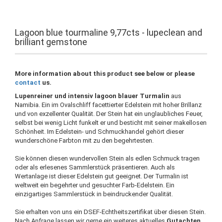
Lagoon blue tourmaline 9,77cts - lupeclean and
brilliant gemstone
More information about this product see below or please
contact
us.
Lupenreiner und intensiv lagoon blauer Turmalin
aus
Namibia. Ein im Ovalschliff facettierter Edelstein mit hoher Brillanz
und von exzellenter Qualität. Der Stein hat ein unglaubliches Feuer,
selbst bei wenig Licht funkelt er und besticht mit seiner makellosen
Schönheit. Im Edelstein- und Schmuckhandel gehört dieser
wunderschöne Farbton mit zu den begehrtesten.
Sie können diesen wundervollen Stein als edlen Schmuck tragen
oder als erlesenes Sammlerstück präsentieren. Auch als
Wertanlage ist dieser Edelstein gut geeignet. Der Turmalin ist
weltweit ein begehrter und gesuchter Farb-Edelstein. Ein
einzigartiges Sammlerstück in beindruckender Qualität.
Sie erhalten von uns ein DSEF-Echtheitszertifikat über diesen Stein.
Nach Anfrage lassen wir gerne ein weiteres aktuelles
Gutachten