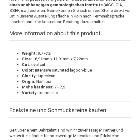
eines unabhängigen gemmologischen Instituts
(AIGS, GIA,
SSEF, u.a.) erstellen. Gerne können Sie sich unsere Steine direkt vor
Ort in unserer Ausstellungsfläche in Köln nach Terminabsprache
ansehen und eine kostenlose Beratung dazu erhalten.
More information about this product
Weight:
9,77cts
Size:
16,91mm x 11,91mm x 7,22mm
Cut:
oval cut
Color:
intensive saturated lagoon-blue
Clarity:
lupeclean
Origin:
Namibia
Mohs hardness:
7 - 7,5
Variety:
tourmaline
Edelsteine und Schmucksteine kaufen
Seit über einem Jahrzehnt sind wir Ihr zuverlässiger Partner und
weltweiter Händler für hochwertige Mineralien und Edelsteine.