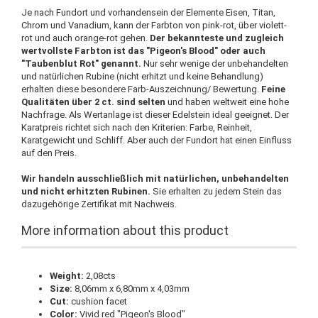
Je nach Fundort und vorhandensein der Elemente Eisen, Titan,
Chrom und Vanadium, kann der Farbton von pink-rot, über violett-
rot und auch orange-rot gehen.
Der bekannteste und zugleich
wertvollste Farbton ist das "Pigeon's Blood" oder auch
"Taubenblut Rot" genannt.
Nur sehr wenige der unbehandelten
und natürlichen Rubine (nicht erhitzt und keine Behandlung)
erhalten diese besondere Farb-Auszeichnung/ Bewertung.
Feine
Qualitäten über 2 ct. sind selten
und haben weltweit eine hohe
Nachfrage. Als Wertanlage ist dieser Edelstein ideal geeignet. Der
Karatpreis richtet sich nach den Kriterien: Farbe, Reinheit,
Karatgewicht und Schliff. Aber auch der Fundort hat einen Einfluss
auf den Preis.
Wir handeln ausschließlich mit natürlichen, unbehandelten
und nicht erhitzten Rubinen.
Sie erhalten zu jedem Stein das
dazugehörige Zertifikat mit Nachweis.
More information about this product
Weight:
2,08cts
Size:
8,06mm x 6,80mm x 4,03mm
Cut:
cushion facet
Color:
Vivid red "Pigeon's Blood"