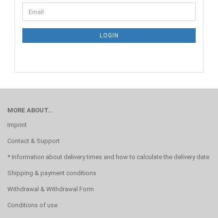
CONTINUE
Email
TO
NEWSLETTER
SUBSCRIPTION
LOGIN
PAGE
MORE ABOUT...
Imprint
Contact & Support
* Information about delivery times and how to calculate the delivery date
Shipping & payment conditions
Withdrawal & Withdrawal Form
Conditions of use