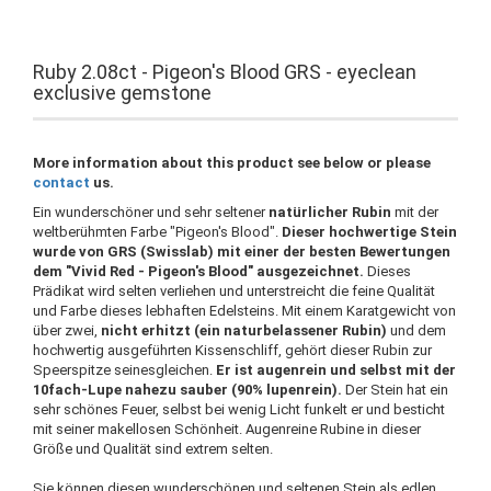
Ruby 2.08ct - Pigeon's Blood GRS - eyeclean
exclusive gemstone
More information about this product see below or please
contact
us.
Ein wunderschöner und sehr seltener
natürlicher Rubin
mit der
weltberühmten Farbe "Pigeon's Blood".
Dieser hochwertige Stein
wurde von GRS (Swisslab) mit einer der besten Bewertungen
dem "Vivid Red - Pigeon's Blood" ausgezeichnet.
Dieses
Prädikat wird selten verliehen und unterstreicht die feine Qualität
und Farbe dieses lebhaften Edelsteins. Mit einem Karatgewicht von
über zwei,
nicht erhitzt (ein naturbelassener Rubin)
und dem
hochwertig ausgeführten Kissenschliff, gehört dieser Rubin zur
Speerspitze seinesgleichen.
Er ist augenrein und selbst mit der
10fach-Lupe nahezu sauber (90% lupenrein).
Der Stein hat ein
sehr schönes Feuer, selbst bei wenig Licht funkelt er und besticht
mit seiner makellosen Schönheit. Augenreine Rubine in dieser
Größe und Qualität sind extrem selten.
Sie können diesen wunderschönen und seltenen Stein als edlen