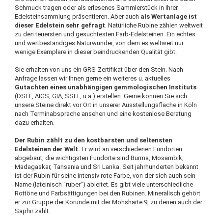
Schmuck tragen oder als erlesenes Sammlerstück in Ihrer
Edelsteinsammlung präsentieren. Aber auch
als Wertanlage ist
dieser Edelstein sehr gefragt
. Natürliche Rubine zählen weltweit
zu den teuersten und gesuchtesten Farb-Edelsteinen. Ein echtes
und wertbeständiges Naturwunder, von dem es weltweit nur
wenige Exemplare in dieser beindruckenden Qualität gibt.
Sie erhalten von uns ein GRS-Zertifikat über den Stein. Nach
Anfrage lassen wir Ihnen gerne ein weiteres u. aktuelles
Gutachten eines unabhängigen gemmologischen Instituts
(DSEF, AIGS, GIA, SSEF, u.a.) erstellen. Gerne können Sie sich
unsere Steine direkt vor Ort in unserer Ausstellungsfläche in Köln
nach Terminabsprache ansehen und eine kostenlose Beratung
dazu erhalten.
Der Rubin zählt zu den kostbarsten und seltensten
Edelsteinen der Welt.
Er wird an verschiedenen Fundorten
abgebaut, die wichtigsten Fundorte sind Burma, Mosambik,
Madagaskar, Tansania und Sri Lanka. Seit jahrhunderten bekannt
ist der Rubin für seine intensiv rote Farbe, von der sich auch sein
Name (lateinisch "ruber") ableitet. Es gibt viele unterschiedliche
Rottöne und Farbsättigungen bei den Rubinen. Mineralisch gehört
er zur Gruppe der Korunde mit der Mohshärte 9, zu denen auch der
Saphir zählt.