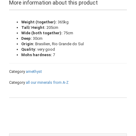
More information about this product
Weight (together):
365kg
Tall/ Height:
205cm
Wide (both together):
75cm
Deep:
30cm
Origin:
Brasilien, Rio Grande do Sul
Quality:
very good
Mohs hardness:
7
Category
amethyst
Category
all our minerals from A-Z