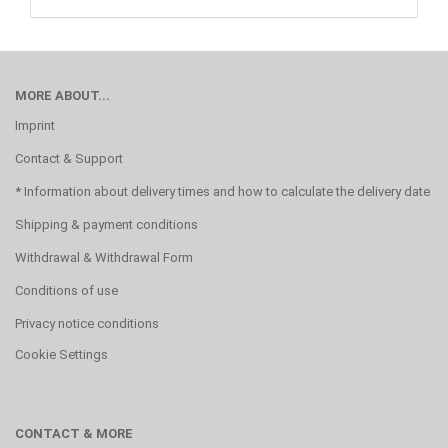
MORE ABOUT...
Imprint
Contact & Support
* Information about delivery times and how to calculate the delivery date
Shipping & payment conditions
Withdrawal & Withdrawal Form
Conditions of use
Privacy notice conditions
Cookie Settings
CONTACT & MORE