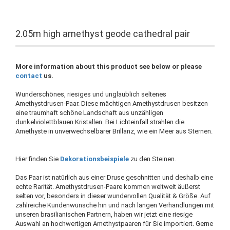
2.05m high amethyst geode cathedral pair
More information about this product see below or please
contact
us.
Wunderschönes, riesiges und unglaublich seltenes
Amethystdrusen-Paar. Diese mächtigen Amethystdrusen besitzen
eine traumhaft schöne Landschaft aus unzähligen
dunkelviolettblauen Kristallen. Bei Lichteinfall strahlen die
Amethyste in unverwechselbarer Brillanz, wie ein Meer aus Sternen.
Hier finden Sie
Dekorationsbeispiele
zu den Steinen.
Das Paar ist natürlich aus einer Druse geschnitten und deshalb eine
echte Rarität. Amethystdrusen-Paare kommen weltweit äußerst
selten vor, besonders in dieser wundervollen Qualität & Größe. Auf
zahlreiche Kundenwünsche hin und nach langen Verhandlungen mit
unseren brasilianischen Partnern, haben wir jetzt eine riesige
Auswahl an hochwertigen Amethystpaaren für Sie importiert. Gerne