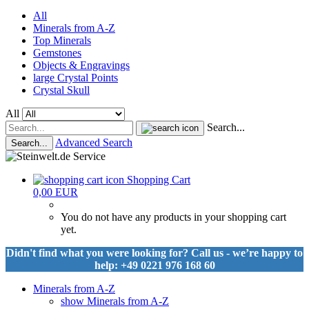
All
Minerals from A-Z
Top Minerals
Gemstones
Objects & Engravings
large Crystal Points
Crystal Skull
All
Search...
Advanced Search
Search...
Shopping Cart
0,00 EUR
You do not have any products in your shopping cart
yet.
Didn't find what you were looking for? Call us - we’re happy to
help: +49 0221 976 168 60
Minerals from A-Z
show Minerals from A-Z