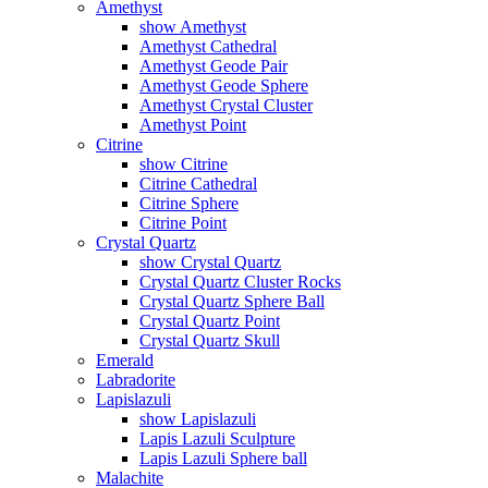
Amethyst
show Amethyst
Amethyst Cathedral
Amethyst Geode Pair
Amethyst Geode Sphere
Amethyst Crystal Cluster
Amethyst Point
Citrine
show Citrine
Citrine Cathedral
Citrine Sphere
Citrine Point
Crystal Quartz
show Crystal Quartz
Crystal Quartz Cluster Rocks
Crystal Quartz Sphere Ball
Crystal Quartz Point
Crystal Quartz Skull
Emerald
Labradorite
Lapislazuli
show Lapislazuli
Lapis Lazuli Sculpture
Lapis Lazuli Sphere ball
Malachite