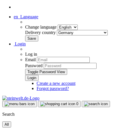
en
Language
Change language
Delivery country
Login
Log in
Email
Password
Toggle Password View
Create a new account
Forgot password?
0
Search
All