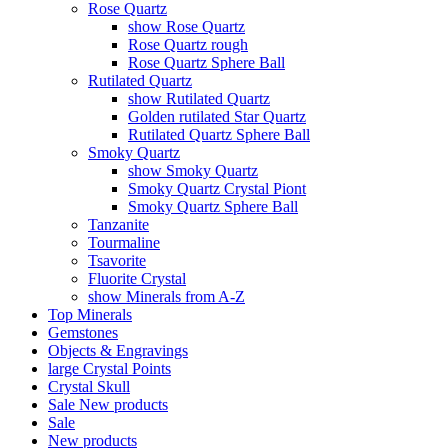
Rose Quartz
show Rose Quartz
Rose Quartz rough
Rose Quartz Sphere Ball
Rutilated Quartz
show Rutilated Quartz
Golden rutilated Star Quartz
Rutilated Quartz Sphere Ball
Smoky Quartz
show Smoky Quartz
Smoky Quartz Crystal Piont
Smoky Quartz Sphere Ball
Tanzanite
Tourmaline
Tsavorite
Fluorite Crystal
show Minerals from A-Z
Top Minerals
Gemstones
Objects & Engravings
large Crystal Points
Crystal Skull
Sale
New products
Sale
New products