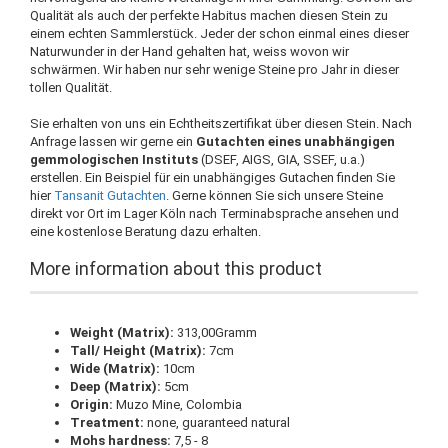
Qualität als auch der perfekte Habitus machen diesen Stein zu
einem echten Sammlerstück. Jeder der schon einmal eines dieser
Naturwunder in der Hand gehalten hat, weiss wovon wir
schwärmen. Wir haben nur sehr wenige Steine pro Jahr in dieser
tollen Qualität.
Sie erhalten von uns ein Echtheitszertifikat über diesen Stein. Nach
Anfrage lassen wir gerne ein
Gutachten eines unabhängigen
gemmologischen Instituts
(DSEF, AIGS, GIA, SSEF, u.a.)
erstellen. Ein Beispiel für ein unabhängiges Gutachen finden Sie
hier
Tansanit Gutachten
. Gerne können Sie sich unsere Steine
direkt vor Ort im Lager Köln nach Terminabsprache ansehen und
eine kostenlose Beratung dazu erhalten.
More information about this product
Weight (Matrix):
313,00Gramm
Tall/ Height (Matrix):
7cm
Wide (Matrix):
10cm
Deep (Matrix):
5cm
Origin:
Muzo Mine, Colombia
Treatment:
none, guaranteed natural
Mohs hardness:
7,5 - 8