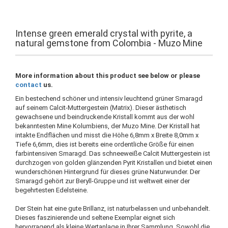
Intense green emerald crystal with pyrite, a
natural gemstone from Colombia - Muzo Mine
More information about this product see below or please
contact
us.
Ein bestechend schöner und intensiv leuchtend grüner Smaragd
auf seinem Calcit-Muttergestein (Matrix). Dieser ästhetisch
gewachsene und beindruckende Kristall kommt aus der wohl
bekanntesten Mine Kolumbiens, der Muzo Mine. Der Kristall hat
intakte Endflächen und misst die Höhe 6,8mm x Breite 8,0mm x
Tiefe 6,6mm, dies ist bereits eine ordentliche Größe für einen
farbintensiven Smaragd. Das schneeweiße Calcit Muttergestein ist
durchzogen von golden glänzenden Pyrit Kristallen und bietet einen
wunderschönen Hintergrund für dieses grüne Naturwunder. Der
Smaragd gehört zur Beryll-Gruppe und ist weltweit einer der
begehrtesten Edelsteine.
Der Stein hat eine gute Brillanz, ist naturbelassen und unbehandelt.
Dieses faszinierende und seltene Exemplar eignet sich
hervorragend als kleine Wertanlage in Ihrer Sammlung. Sowohl die