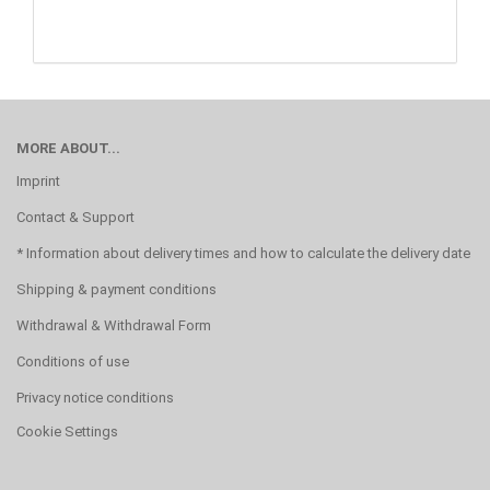
MORE ABOUT...
Imprint
Contact & Support
* Information about delivery times and how to calculate the delivery date
Shipping & payment conditions
Withdrawal & Withdrawal Form
Conditions of use
Privacy notice conditions
Cookie Settings