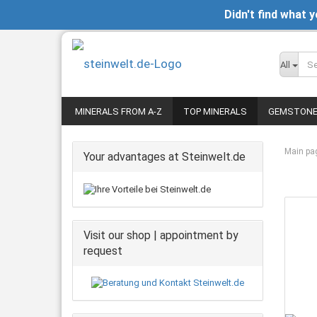
Didn't find what 
All
MINERALS FROM A-Z
TOP MINERALS
GEMSTON
Main pa
Your advantages at Steinwelt.de
Visit our shop | appointment by
request