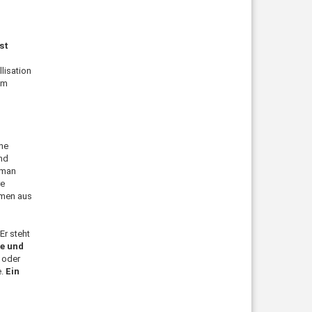
st
llisation
em
che
und
 man
re
mmen aus
Er steht
le und
 oder
e.
Ein