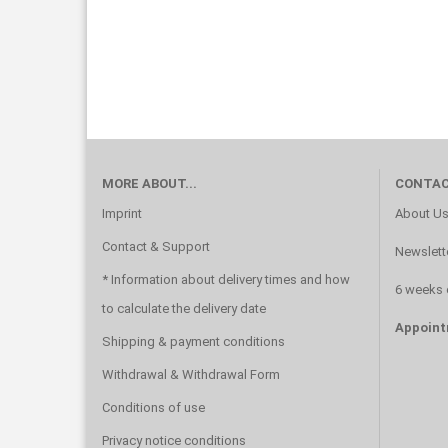
MORE ABOUT...
CONTAC
Imprint
About U
Contact & Support
Newslett
* Information about delivery times and how
6 weeks 
to calculate the delivery date
Appoint
Shipping & payment conditions
Withdrawal & Withdrawal Form
Conditions of use
Privacy notice conditions