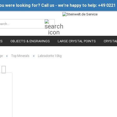
you were looking for? Call us - we’re happy to help: +49 0221
Search...
ES
OBJECTS & ENGRAVINGS
LARGE CRYSTAL POINTS
CRYSTA
»
»
ge
Top Minerals
Labradorite 10kg