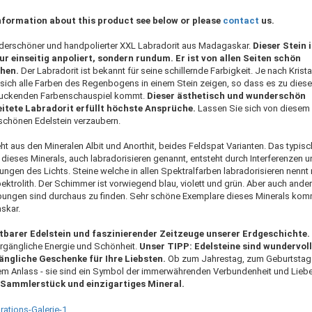
nformation about this product see below or please
contact
us.
derschöner und handpolierter XXL Labradorit aus Madagaskar.
Dieser Stein i
ur einseitig anpoliert, sondern rundum. Er ist von allen Seiten schön
hen.
Der Labradorit ist bekannt für seine schillernde Farbigkeit. Je nach Krista
sich alle Farben des Regenbogens in einem Stein zeigen, so dass es zu dies
ruckenden Farbenschauspiel kommt.
Dieser ästhetisch und wunderschön
itete Labradorit erfüllt höchste Ansprüche.
Lassen Sie sich von diesem
chönen Edelstein verzaubern.
ht aus den Mineralen Albit und Anorthit, beides Feldspat Varianten. Das typis
n dieses Minerals, auch labradorisieren genannt, entsteht durch Interferenzen 
ungen des Lichts. Steine welche in allen Spektralfarben labradorisieren nennt
ektrolith. Der Schimmer ist vorwiegend blau, violett und grün. Aber auch ande
ungen sind durchaus zu finden. Sehr schöne Exemplare dieses Minerals ko
skar.
tbarer Edelstein und faszinierender Zeitzeuge unserer Erdgeschichte.
ergängliche Energie und Schönheit.
Unser TIPP: Edelsteine sind wundervol
ängliche Geschenke für Ihre Liebsten.
Ob zum Jahrestag, zum Geburtstag
em Anlass - sie sind ein Symbol der immerwährenden Verbundenheit und Lieb
 Sammlerstück und einzigartiges Mineral.