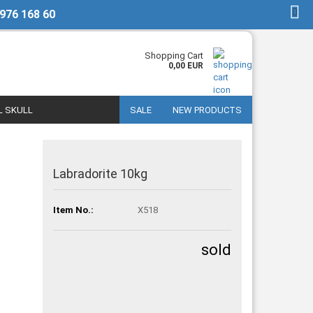
 976 168 60
EN
Login
Shopping Cart
0,00 EUR
L SKULL
SALE
NEW PRODUCTS
Labradorite 10kg
Item No.:
X518
sold