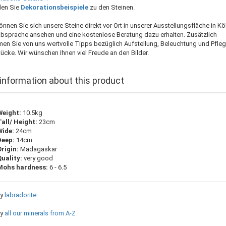
nden Sie
Dekorationsbeispiele
zu den Steinen.
nnen Sie sich unsere Steine direkt vor Ort in unserer Ausstellungsfläche in Kö
bsprache ansehen und eine kostenlose Beratung dazu erhalten. Zusätzlich
n Sie von uns wertvolle Tipps bezüglich Aufstellung, Beleuchtung und Pfleg
tücke. Wir wünschen Ihnen viel Freude an den Bilder.
information about this product
Weight:
10.5kg
Tall/ Height:
23cm
Wide:
24cm
Deep:
14cm
Origin:
Madagaskar
Quality:
very good
Mohs hardness:
6 - 6.5
y
labradorite
ry
all our minerals from A-Z