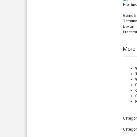
Hier fi
Gerne kö
Termina
bekomme
Prachts
More 
Categor
Catego