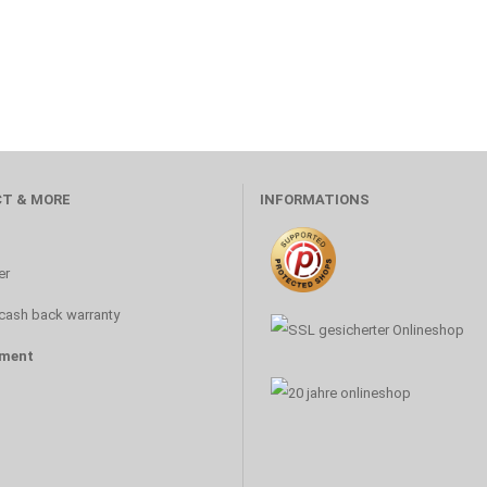
T & MORE
INFORMATIONS
s
er
cash back warranty
ment