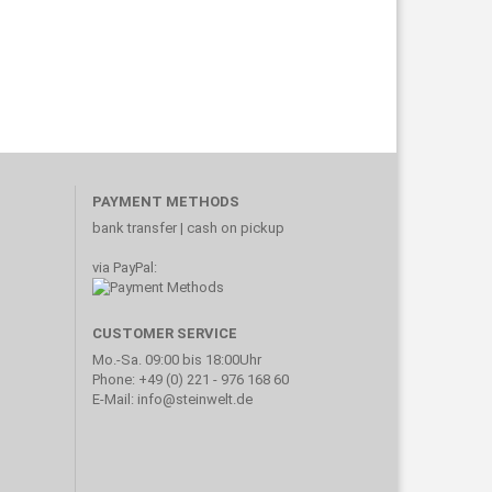
PAYMENT METHODS
bank transfer | cash on pickup
via PayPal:
CUSTOMER SERVICE
Mo.-Sa. 09:00 bis 18:00Uhr
Phone: +49 (0) 221 - 976 168 60
E-Mail: info@steinwelt.de