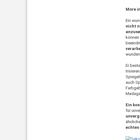
More i
Ein wun
nicht n
anzuse
können 
beeind
verarbe
wunders
Er beste
Irisiere
Spiegel
auch Sp
Farbgeb
Madaga
Ein kos
für unv
unverg
ähnlich
echtes