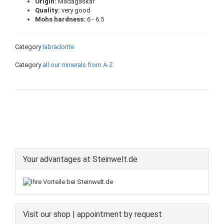
Origin:
Madagaskar
Quality:
very good
Mohs hardness:
6 - 6.5
Category
labradorite
Category
all our minerals from A-Z
Your advantages at Steinwelt.de
Visit our shop | appointment by request