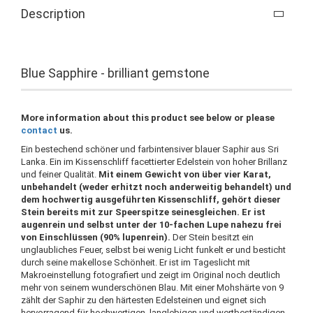
Description
Blue Sapphire - brilliant gemstone
More information about this product see below or please
contact
us.
Ein bestechend schöner und farbintensiver blauer Saphir aus Sri
Lanka. Ein im Kissenschliff facettierter Edelstein von hoher Brillanz
und feiner Qualität.
Mit einem Gewicht von über vier Karat,
unbehandelt (weder erhitzt noch anderweitig behandelt) und
dem hochwertig ausgeführten Kissenschliff, gehört dieser
Stein bereits mit zur Speerspitze seinesgleichen. Er ist
augenrein und selbst unter der 10-fachen Lupe nahezu frei
von Einschlüssen (90% lupenrein).
Der Stein besitzt ein
unglaubliches Feuer, selbst bei wenig Licht funkelt er und besticht
durch seine makellose Schönheit. Er ist im Tageslicht mit
Makroeinstellung fotografiert und zeigt im Original noch deutlich
mehr von seinem wunderschönen Blau. Mit einer Mohshärte von 9
zählt der Saphir zu den härtesten Edelsteinen und eignet sich
hervorragend für hochwertigen, langlebigen und wertbeständigen