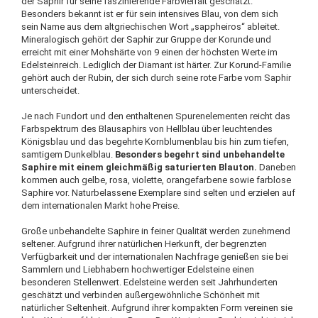
der Saphir für seine faszinierende Farbvielfalt geschätzt.
Besonders bekannt ist er für sein intensives Blau, von dem sich
sein Name aus dem altgriechischen Wort „sappheiros“ ableitet.
Mineralogisch gehört der Saphir zur Gruppe der Korunde und
erreicht mit einer Mohshärte von 9 einen der höchsten Werte im
Edelsteinreich. Lediglich der Diamant ist härter. Zur Korund-Familie
gehört auch der Rubin, der sich durch seine rote Farbe vom Saphir
unterscheidet.
Je nach Fundort und den enthaltenen Spurenelementen reicht das
Farbspektrum des Blausaphirs von Hellblau über leuchtendes
Königsblau und das begehrte Kornblumenblau bis hin zum tiefen,
samtigem Dunkelblau.
Besonders begehrt sind unbehandelte
Saphire mit einem gleichmäßig saturierten Blauton.
Daneben
kommen auch gelbe, rosa, violette, orangefarbene sowie farblose
Saphire vor. Naturbelassene Exemplare sind selten und erzielen auf
dem internationalen Markt hohe Preise.
Große unbehandelte Saphire in feiner Qualität werden zunehmend
seltener. Aufgrund ihrer natürlichen Herkunft, der begrenzten
Verfügbarkeit und der internationalen Nachfrage genießen sie bei
Sammlern und Liebhabern hochwertiger Edelsteine einen
besonderen Stellenwert. Edelsteine werden seit Jahrhunderten
geschätzt und verbinden außergewöhnliche Schönheit mit
natürlicher Seltenheit. Aufgrund ihrer kompakten Form vereinen sie