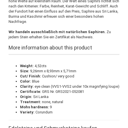
hohe Werte auf kleinstem Raum. Der Wert eines Saphirs richtet sich
nach den Kriterien: Farbe, Reinheit, Karat-Gewicht und Schliff. Auch
der Fundort hat einen Einfluss auf den Preis, Saphire aus Sri Lanka,
Burma und Kaschmir erfreuen sich einer besonders hohen
Nachfrage.
Wir handeln ausschließlich mit natürlichen Saphiren.
Zu
jedem Stein erhalten Sie ein Zertifikat als Nachweis.
More information about this product
Weight:
4,52cts
Size:
9,26mm x 8,93mm x 5,71mm
Cut/ Finish:
Cushion/ very good
Color:
Blue
Clarity:
eye clean (VVS1-VVS2 under 10x magnifying loupe)
Certificate:
GRS Nr. GRS2021-052081
Origin:
Sri Lanka
Treatment:
none, natural
Mohs hardness:
9
Variety:
Corundum